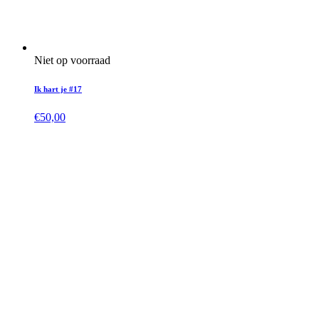
Niet op voorraad
Ik hart je #17
€
50,00